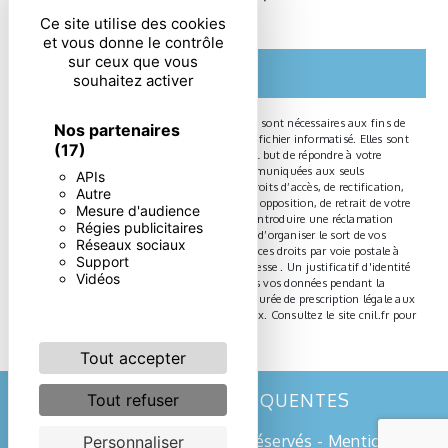
particulières ci-dessous **
Ce site utilise des cookies
et vous donne le contrôle
sur ceux que vous
ENVOYER
souhaitez activer
** Les données personnelles communiquées sont nécessaires aux fins de
Nos partenaires
vous contacter et sont enregistrées dans un fichier informatisé. Elles sont
(17)
destinées à et ses sous-traitants dans le seul but de répondre à votre
message. Les données collectées seront communiquées aux seuls
APIs
destinataires suivants: . Vous disposez de droits d’accès, de rectification,
Autre
d’effacement, de portabilité, de limitation, d’opposition, de retrait de votre
Mesure d'audience
consentement à tout moment et du droit d’introduire une réclamation
Régies publicitaires
auprès d’une autorité de contrôle, ainsi que d’organiser le sort de vos
Réseaux sociaux
données post-mortem. Vous pouvez exercer ces droits par voie postale à
Support
l'adresse ou par courrier électronique à l'adresse . Un justificatif d'identité
Vidéos
pourra vous être demandé. Nous conservons vos données pendant la
période de prise de contact puis pendant la durée de prescription légale aux
fins probatoires et de gestion des contentieux. Consultez le site cnil.fr pour
plus d’informations sur vos droits.
Tout accepter
RECHERCHES FRÉQUENTES
Tout refuser
©
Vistalid
- 2026 - Tous droits réservés -
Mentions
Personnaliser