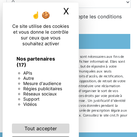
X
Masquer le ban
En cochant cette case, j'accepte les conditions
particulières ci-dessous **
Ce site utilise des cookies
et vous donne le contrôle
sur ceux que vous
ENVOYER
souhaitez activer
** Les données personnelles communiquées sont nécessaires aux fins de
Nos partenaires
vous contacter et sont enregistrées dans un fichier informatisé. Elles sont
(17)
destinées à et ses sous-traitants dans le seul but de répondre à votre
message. Les données collectées seront communiquées aux seuls
APIs
destinataires suivants: . Vous disposez de droits d’accès, de rectification,
Autre
d’effacement, de portabilité, de limitation, d’opposition, de retrait de votre
Mesure d'audience
consentement à tout moment et du droit d’introduire une réclamation
Régies publicitaires
auprès d’une autorité de contrôle, ainsi que d’organiser le sort de vos
Réseaux sociaux
données post-mortem. Vous pouvez exercer ces droits par voie postale à
Support
l'adresse ou par courrier électronique à l'adresse . Un justificatif d'identité
Vidéos
pourra vous être demandé. Nous conservons vos données pendant la
période de prise de contact puis pendant la durée de prescription légale aux
fins probatoires et de gestion des contentieux. Consultez le site cnil.fr pour
plus d’informations sur vos droits.
Tout accepter