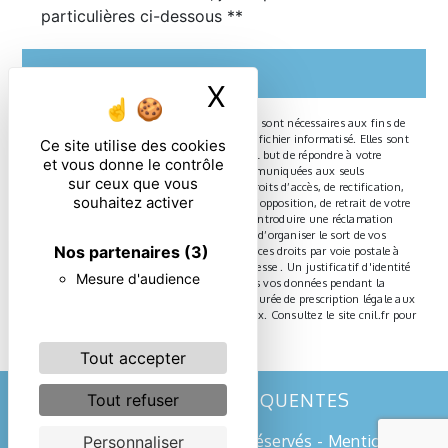
particulières ci-dessous **
ENVOYER
X
Masquer le ban
** Les données personnelles communiquées sont nécessaires aux fins de
vous contacter et sont enregistrées dans un fichier informatisé. Elles sont
Ce site utilise des cookies
destinées à et ses sous-traitants dans le seul but de répondre à votre
et vous donne le contrôle
message. Les données collectées seront communiquées aux seuls
sur ceux que vous
destinataires suivants: . Vous disposez de droits d’accès, de rectification,
souhaitez activer
d’effacement, de portabilité, de limitation, d’opposition, de retrait de votre
consentement à tout moment et du droit d’introduire une réclamation
auprès d’une autorité de contrôle, ainsi que d’organiser le sort de vos
Nos partenaires
(3)
données post-mortem. Vous pouvez exercer ces droits par voie postale à
l'adresse ou par courrier électronique à l'adresse . Un justificatif d'identité
Mesure d'audience
pourra vous être demandé. Nous conservons vos données pendant la
période de prise de contact puis pendant la durée de prescription légale aux
fins probatoires et de gestion des contentieux. Consultez le site cnil.fr pour
plus d’informations sur vos droits.
Tout accepter
RECHERCHES FRÉQUENTES
Tout refuser
©
Vistalid
- 2026 - Tous droits réservés -
Mentions
Personnaliser