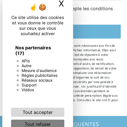
X
Masquer le ban
En cochant cette case, j'accepte les conditions
particulières ci-dessous **
Ce site utilise des cookies
et vous donne le contrôle
sur ceux que vous
ENVOYER
souhaitez activer
** Les données personnelles communiquées sont nécessaires aux fins de
Nos partenaires
vous contacter et sont enregistrées dans un fichier informatisé. Elles sont
(17)
destinées à et ses sous-traitants dans le seul but de répondre à votre
message. Les données collectées seront communiquées aux seuls
APIs
destinataires suivants: . Vous disposez de droits d’accès, de rectification,
Autre
d’effacement, de portabilité, de limitation, d’opposition, de retrait de votre
Mesure d'audience
consentement à tout moment et du droit d’introduire une réclamation
Régies publicitaires
auprès d’une autorité de contrôle, ainsi que d’organiser le sort de vos
Réseaux sociaux
données post-mortem. Vous pouvez exercer ces droits par voie postale à
Support
l'adresse ou par courrier électronique à l'adresse . Un justificatif d'identité
Vidéos
pourra vous être demandé. Nous conservons vos données pendant la
période de prise de contact puis pendant la durée de prescription légale aux
fins probatoires et de gestion des contentieux. Consultez le site cnil.fr pour
plus d’informations sur vos droits.
Tout accepter
RECHERCHES FRÉQUENTES
Tout refuser