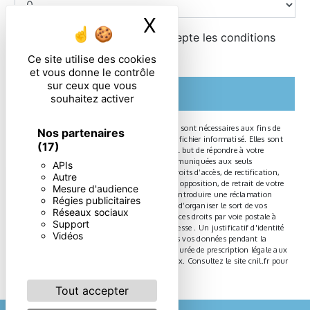
X
Masquer le ban
En cochant cette case, j'accepte les conditions
particulières ci-dessous **
Ce site utilise des cookies
et vous donne le contrôle
sur ceux que vous
ENVOYER
souhaitez activer
** Les données personnelles communiquées sont nécessaires aux fins de
Nos partenaires
vous contacter et sont enregistrées dans un fichier informatisé. Elles sont
(17)
destinées à et ses sous-traitants dans le seul but de répondre à votre
message. Les données collectées seront communiquées aux seuls
APIs
destinataires suivants: . Vous disposez de droits d’accès, de rectification,
Autre
d’effacement, de portabilité, de limitation, d’opposition, de retrait de votre
Mesure d'audience
consentement à tout moment et du droit d’introduire une réclamation
Régies publicitaires
auprès d’une autorité de contrôle, ainsi que d’organiser le sort de vos
Réseaux sociaux
données post-mortem. Vous pouvez exercer ces droits par voie postale à
Support
l'adresse ou par courrier électronique à l'adresse . Un justificatif d'identité
Vidéos
pourra vous être demandé. Nous conservons vos données pendant la
période de prise de contact puis pendant la durée de prescription légale aux
fins probatoires et de gestion des contentieux. Consultez le site cnil.fr pour
plus d’informations sur vos droits.
Tout accepter