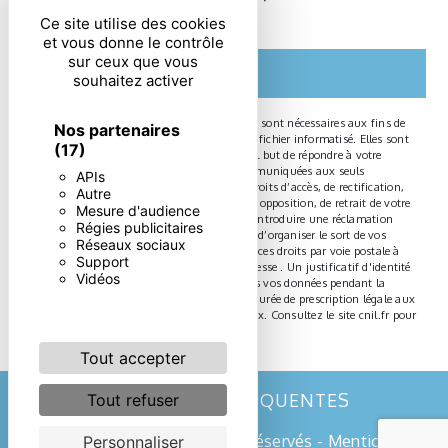
particulières ci-dessous **
Ce site utilise des cookies
et vous donne le contrôle
sur ceux que vous
ENVOYER
souhaitez activer
** Les données personnelles communiquées sont nécessaires aux fins de
Nos partenaires
vous contacter et sont enregistrées dans un fichier informatisé. Elles sont
(17)
destinées à et ses sous-traitants dans le seul but de répondre à votre
message. Les données collectées seront communiquées aux seuls
APIs
destinataires suivants: . Vous disposez de droits d’accès, de rectification,
Autre
d’effacement, de portabilité, de limitation, d’opposition, de retrait de votre
Mesure d'audience
consentement à tout moment et du droit d’introduire une réclamation
Régies publicitaires
auprès d’une autorité de contrôle, ainsi que d’organiser le sort de vos
Réseaux sociaux
données post-mortem. Vous pouvez exercer ces droits par voie postale à
Support
l'adresse ou par courrier électronique à l'adresse . Un justificatif d'identité
Vidéos
pourra vous être demandé. Nous conservons vos données pendant la
période de prise de contact puis pendant la durée de prescription légale aux
fins probatoires et de gestion des contentieux. Consultez le site cnil.fr pour
plus d’informations sur vos droits.
Tout accepter
RECHERCHES FRÉQUENTES
Tout refuser
©
Vistalid
- 2026 - Tous droits réservés -
Mentions
Personnaliser