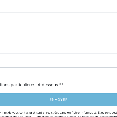
deau des cookies
tions particulières ci-dessous **
ENVOYER
ns de vous contacter et sont enregistrées dans un fichier informatisé. Elles sont desti
tinataires suivants: . Vous disposez de droits d’accès, de rectification, d’effacement, d