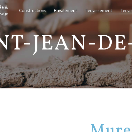
lée &
Constructions
Ravalement
Terrassement
Terra
vage
NT-JEAN-DE
Muret