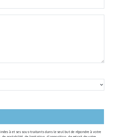
nées à et ses sous-traitants dans le seul but de répondre à votre
e portabilité, de limitation, d’opposition, de retrait de votre