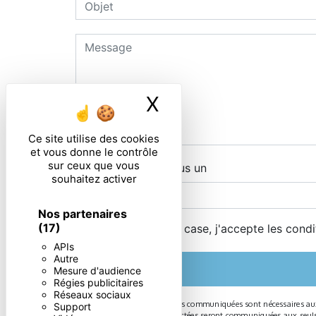
X
Masquer le ban
Ce site utilise des cookies
et vous donne le contrôle
sur ceux que vous
Combien font un plus un
souhaitez activer
Nos partenaires
(17)
En cochant cette case, j'accepte les condi
APIs
Autre
Mesure d'audience
Régies publicitaires
Réseaux sociaux
** Les données personnelles communiquées sont nécessaires aux fi
Support
message. Les données collectées seront communiquées aux seuls des