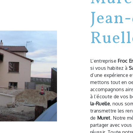
Jean-
Ruell
L’entreprise
Froc Er
si vous habitez à
S
d’une expérience et
mettons tout en oe
accompagnons ains
à l’écoute de vos b
la-Ruelle
, nous so
transmettre les re
de
Muret
. Notre mé
partager avec vous
réussir. Toute notre