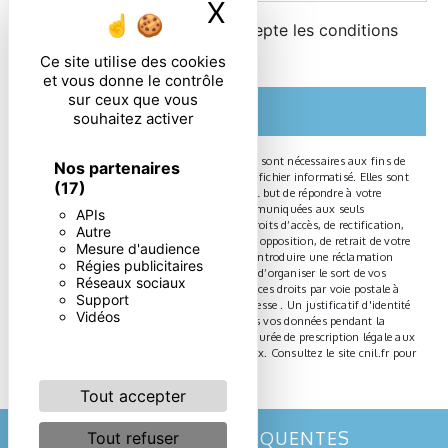
X
Masquer le ban
En cochant cette case, j'accepte les conditions
particulières ci-dessous **
Ce site utilise des cookies
et vous donne le contrôle
sur ceux que vous
ENVOYER
souhaitez activer
** Les données personnelles communiquées sont nécessaires aux fins de
Nos partenaires
vous contacter et sont enregistrées dans un fichier informatisé. Elles sont
(17)
destinées à et ses sous-traitants dans le seul but de répondre à votre
message. Les données collectées seront communiquées aux seuls
APIs
destinataires suivants: . Vous disposez de droits d’accès, de rectification,
Autre
d’effacement, de portabilité, de limitation, d’opposition, de retrait de votre
Mesure d'audience
consentement à tout moment et du droit d’introduire une réclamation
Régies publicitaires
auprès d’une autorité de contrôle, ainsi que d’organiser le sort de vos
Réseaux sociaux
données post-mortem. Vous pouvez exercer ces droits par voie postale à
Support
l'adresse ou par courrier électronique à l'adresse . Un justificatif d'identité
Vidéos
pourra vous être demandé. Nous conservons vos données pendant la
période de prise de contact puis pendant la durée de prescription légale aux
fins probatoires et de gestion des contentieux. Consultez le site cnil.fr pour
plus d’informations sur vos droits.
Tout accepter
RECHERCHES FRÉQUENTES
Tout refuser