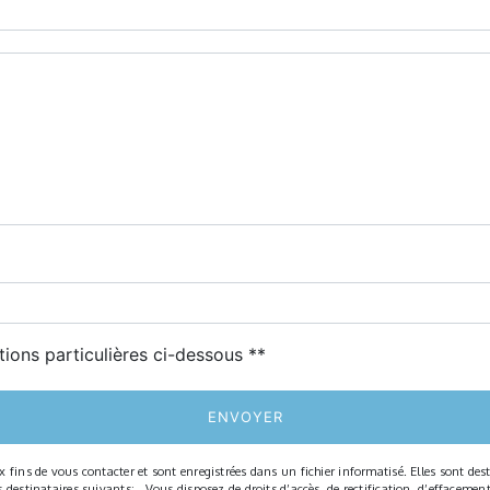
deau des cookies
tions particulières ci-dessous **
ENVOYER
ns de vous contacter et sont enregistrées dans un fichier informatisé. Elles sont desti
tinataires suivants: . Vous disposez de droits d’accès, de rectification, d’effacement, d