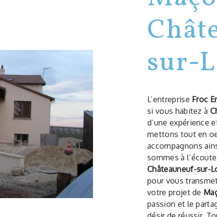
Chât
sur-L
L’entreprise
Froc Er
si vous habitez à
C
d’une expérience et
mettons tout en oe
accompagnons ains
sommes à l’écoute 
Châteauneuf-sur-L
pour vous transmet
votre projet de
Ma
passion et le parta
désir de réussir. T