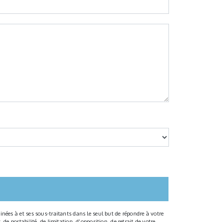
nées à et ses sous-traitants dans le seul but de répondre à votre
e portabilité, de limitation, d’opposition, de retrait de votre