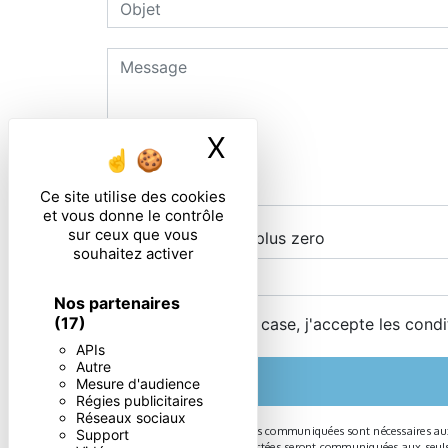
X
Masquer le ban
Ce site utilise des cookies
et vous donne le contrôle
sur ceux que vous
Combien font trois plus zero
souhaitez activer
Nos partenaires
(17)
En cochant cette case, j'accepte les condi
APIs
Autre
Mesure d'audience
Régies publicitaires
Réseaux sociaux
** Les données personnelles communiquées sont nécessaires aux fi
Support
message. Les données collectées seront communiquées aux seuls des