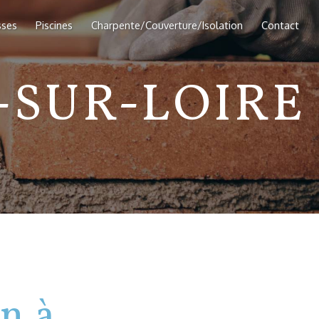
sses
Piscines
Charpente/Couverture/Isolation
Contact
SUR-LOIRE
n à