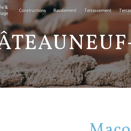
lée &
Constructions
Ravalement
Terrassement
Terra
vage
ÂTEAUNEUF-
Maço