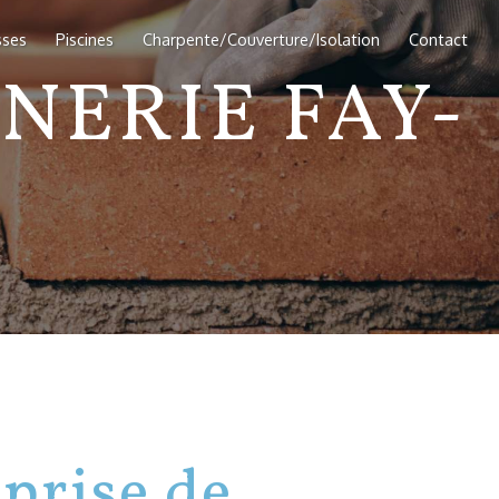
sses
Piscines
Charpente/Couverture/Isolation
Contact
NERIE FAY-
prise de