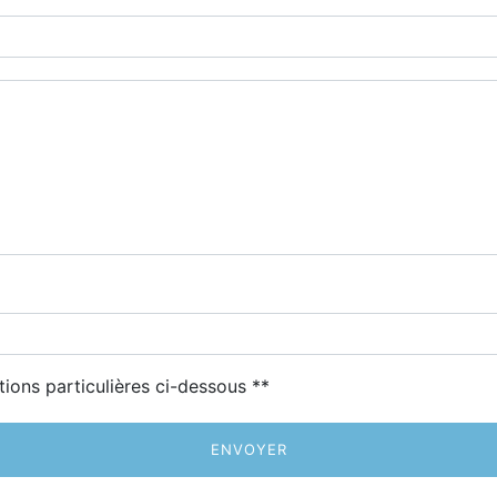
deau des cookies
tions particulières ci-dessous **
ENVOYER