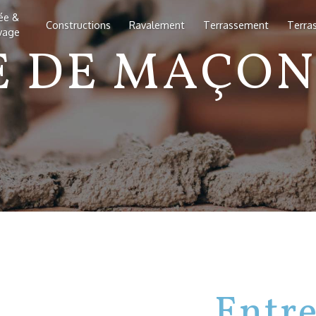
lée &
Constructions
Ravalement
Terrassement
Terra
vage
E DE MAÇON
Entre