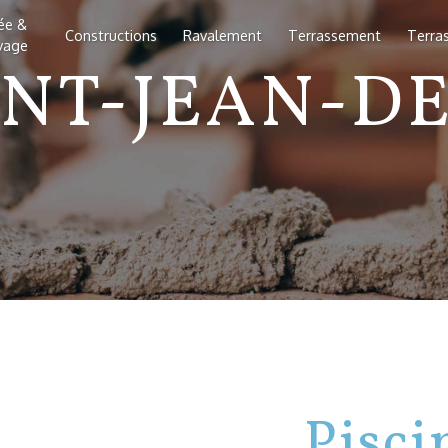
lée &
Constructions
Ravalement
Terrassement
Terra
vage
INT-JEAN-DE
Pisci