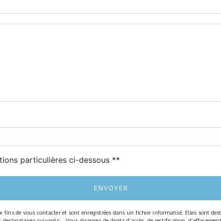
deau des cookies
tions particulières ci-dessous **
ENVOYER
ns de vous contacter et sont enregistrées dans un fichier informatisé. Elles sont desti
tinataires suivants: . Vous disposez de droits d’accès, de rectification, d’effacement, d