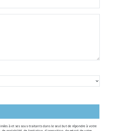
nées à et ses sous-traitants dans le seul but de répondre à votre
e portabilité, de limitation, d’opposition, de retrait de votre