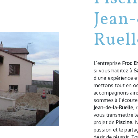
Jean-
Ruell
L’entreprise
Froc Er
si vous habitez à
S
d’une expérience et
mettons tout en oe
accompagnons ains
sommes à l’écoute 
Jean-de-la-Ruelle
,
vous transmettre l
projet de
Piscine
. 
passion et le parta
désir de réussir. T