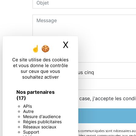
X
Masquer le ban
Ce site utilise des cookies
et vous donne le contrôle
sur ceux que vous
Combien font six plus cinq
souhaitez activer
Nos partenaires
(17)
En cochant cette case, j'accepte les condi
APIs
Autre
Mesure d'audience
Régies publicitaires
Réseaux sociaux
** Les données personnelles communiquées sont nécessaires aux fi
Support
message. Les données collectées seront communiquées aux seuls des