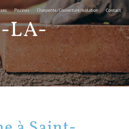
sses
Piscines
Charpente/Couverture/Isolation
Contact
-LA-
ne à Saint-